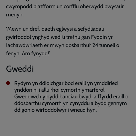
cwympodd platfform un corfflu oherwydd pwysau’r
menyn.
‘Mewn un dref, daeth eglwysi a sefydliadau
gwirfoddol ynghyd wedi’u trefnu gan Fyddin yr
Iachawdwriaeth er mwyn dosbarthu’r 24 tunnell o
fenyn. Am fynydd!’
Gweddi
Rydym yn ddiolchgar bod eraill yn ymddiried
ynddon ni i allu rhoi cymorth ymarferol.
Gweddïwch y bydd banciau bwyd, a ffyrdd eraill o
ddosbarthu cymorth yn cynyddu a bydd gennym
ddigon o wirfoddolwyr i wneud hyn.