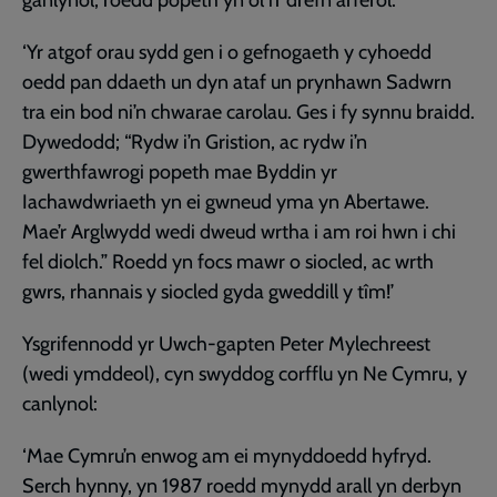
ganlynol, roedd popeth yn ôl i’r drefn arferol.
‘Yr atgof orau sydd gen i o gefnogaeth y cyhoedd
oedd pan ddaeth un dyn ataf un prynhawn Sadwrn
tra ein bod ni’n chwarae carolau. Ges i fy synnu braidd.
Dywedodd; “Rydw i’n Gristion, ac rydw i’n
gwerthfawrogi popeth mae Byddin yr
Iachawdwriaeth yn ei gwneud yma yn Abertawe.
Mae’r Arglwydd wedi dweud wrtha i am roi hwn i chi
fel diolch.” Roedd yn focs mawr o siocled, ac wrth
gwrs, rhannais y siocled gyda gweddill y tîm!’
Ysgrifennodd yr Uwch-gapten Peter Mylechreest
(wedi ymddeol), cyn swyddog corfflu yn Ne Cymru, y
canlynol:
‘Mae Cymru’n enwog am ei mynyddoedd hyfryd.
Serch hynny, yn 1987 roedd mynydd arall yn derbyn