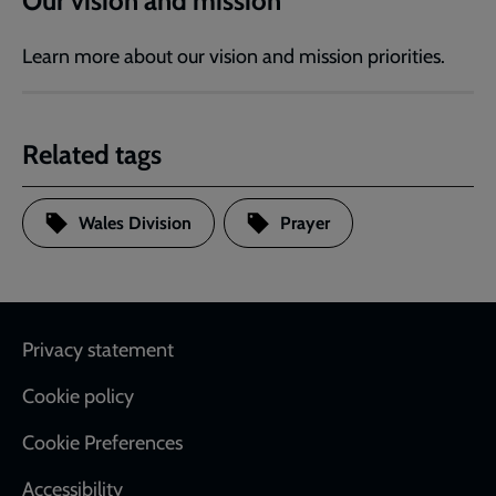
Our vision and mission
Learn more about our vision and mission priorities.
Related tags
Wales Division
Prayer
Footer
Privacy statement
Cookie policy
Cookie Preferences
Accessibility