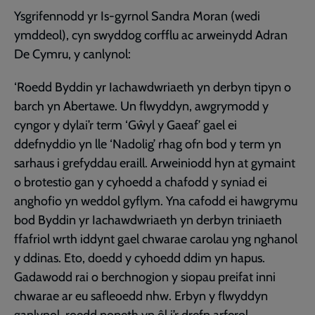
Ysgrifennodd yr Is-gyrnol Sandra Moran (wedi
ymddeol), cyn swyddog corfflu ac arweinydd Adran
De Cymru, y canlynol:
‘Roedd Byddin yr Iachawdwriaeth yn derbyn tipyn o
barch yn Abertawe. Un flwyddyn, awgrymodd y
cyngor y dylai’r term ‘Gŵyl y Gaeaf’ gael ei
ddefnyddio yn lle ‘Nadolig’ rhag ofn bod y term yn
sarhaus i grefyddau eraill. Arweiniodd hyn at gymaint
o brotestio gan y cyhoedd a chafodd y syniad ei
anghofio yn weddol gyflym. Yna cafodd ei hawgrymu
bod Byddin yr Iachawdwriaeth yn derbyn triniaeth
ffafriol wrth iddynt gael chwarae carolau yng nghanol
y ddinas. Eto, doedd y cyhoedd ddim yn hapus.
Gadawodd rai o berchnogion y siopau preifat inni
chwarae ar eu safleoedd nhw. Erbyn y flwyddyn