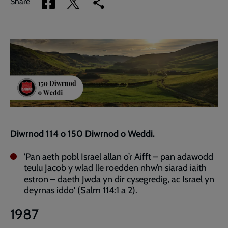
Share
Share
Copy
Share
via
via
link
Facebook
Twitter
to
current
page
Diwrnod 114 o 150 Diwrnod o Weddi.
'Pan aeth pobl Israel allan o’r Aifft – pan adawodd
teulu Jacob y wlad lle roedden nhw’n siarad iaith
estron – daeth Jwda yn dir cysegredig, ac Israel yn
deyrnas iddo' (Salm 114:1 a 2).
1987