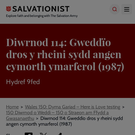
Skip
to
main
Explore faith and belonging with The Salvation Army
content
Diwrnod 114: Gweddïo
dros y rheini sydd angen
cymorth ymarferol (1987)
Hydref 9fed
Breadcrumbs
Home
Wales 150: Dyma Gariad – Here is Love testing
150 Diwrnod o Weddi – 150 o Straeon am Ffydd a
Gwasanaethu
Diwrnod 114: Gweddïo dros y rheini sydd
angen cymorth ymarferol (1987)