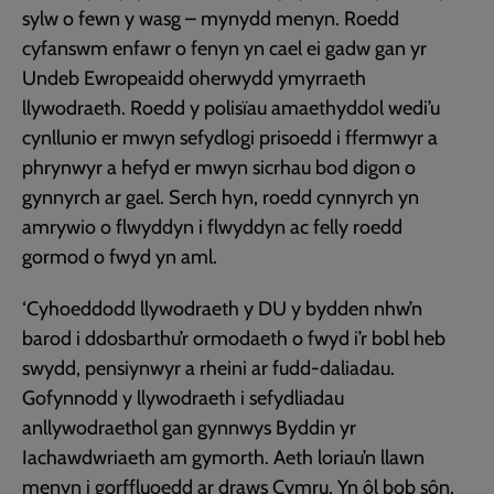
sylw o fewn y wasg – mynydd menyn. Roedd
cyfanswm enfawr o fenyn yn cael ei gadw gan yr
Undeb Ewropeaidd oherwydd ymyrraeth
llywodraeth. Roedd y polisïau amaethyddol wedi’u
cynllunio er mwyn sefydlogi prisoedd i ffermwyr a
phrynwyr a hefyd er mwyn sicrhau bod digon o
gynnyrch ar gael. Serch hyn, roedd cynnyrch yn
amrywio o flwyddyn i flwyddyn ac felly roedd
gormod o fwyd yn aml.
‘Cyhoeddodd llywodraeth y DU y bydden nhw’n
barod i ddosbarthu’r ormodaeth o fwyd i’r bobl heb
swydd, pensiynwyr a rheini ar fudd-daliadau.
Gofynnodd y llywodraeth i sefydliadau
anllywodraethol gan gynnwys Byddin yr
Iachawdwriaeth am gymorth. Aeth loriau’n llawn
menyn i gorffluoedd ar draws Cymru. Yn ôl bob sôn,