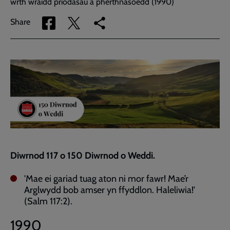
wrth wraidd priodasau a pherthnasoedd (1990)
Share
Share
Copy
Share
via
via
link
Facebook
Twitter
to
current
page
Diwrnod 117 o 150 Diwrnod o Weddi.
'Mae ei gariad tuag aton ni mor fawr! Mae’r
Arglwydd bob amser yn ffyddlon. Haleliwia!'
(Salm 117:2).
1990