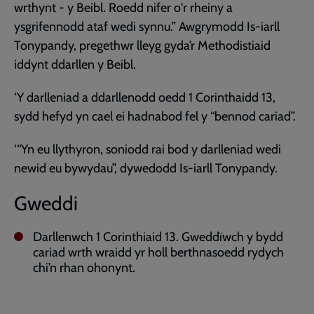
wrthynt - y Beibl. Roedd nifer o'r rheiny a
ysgrifennodd ataf wedi synnu.” Awgrymodd Is-iarll
Tonypandy, pregethwr lleyg gyda’r Methodistiaid
iddynt ddarllen y Beibl.
‘Y darlleniad a ddarllenodd oedd 1 Corinthaidd 13,
sydd hefyd yn cael ei hadnabod fel y “bennod cariad”.
‘“Yn eu llythyron, soniodd rai bod y darlleniad wedi
newid eu bywydau”, dywedodd Is-iarll Tonypandy.
Gweddi
Darllenwch 1 Corinthiaid 13. Gweddïwch y bydd
cariad wrth wraidd yr holl berthnasoedd rydych
chi’n rhan ohonynt.