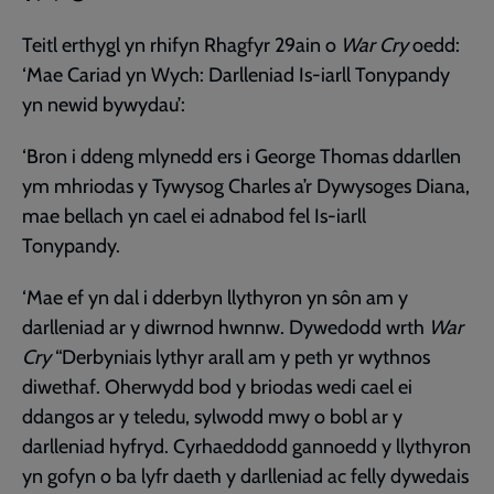
Teitl erthygl yn rhifyn Rhagfyr 29ain o
War Cry
oedd:
‘Mae Cariad yn Wych: Darlleniad Is-iarll Tonypandy
yn newid bywydau’:
‘Bron i ddeng mlynedd ers i George Thomas ddarllen
ym mhriodas y Tywysog Charles a’r Dywysoges Diana,
mae bellach yn cael ei adnabod fel Is-iarll
Tonypandy.
‘Mae ef yn dal i dderbyn llythyron yn sôn am y
darlleniad ar y diwrnod hwnnw. Dywedodd wrth
War
Cry
“Derbyniais lythyr arall am y peth yr wythnos
diwethaf. Oherwydd bod y briodas wedi cael ei
ddangos ar y teledu, sylwodd mwy o bobl ar y
darlleniad hyfryd. Cyrhaeddodd gannoedd y llythyron
yn gofyn o ba lyfr daeth y darlleniad ac felly dywedais