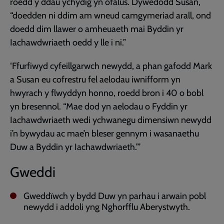
roedd y ddau ychydig yn ofalus. Dywedodd Susan,
“doedden ni ddim am wneud camgymeriad arall, ond
doedd dim llawer o amheuaeth mai Byddin yr
Iachawdwriaeth oedd y lle i ni.”
‘Ffurfiwyd cyfeillgarwch newydd, a phan gafodd Mark
a Susan eu cofrestru fel aelodau iwnifform yn
hwyrach y flwyddyn honno, roedd bron i 40 o bobl
yn bresennol. “Mae dod yn aelodau o Fyddin yr
Iachawdwriaeth wedi ychwanegu dimensiwn newydd
i’n bywydau ac mae’n bleser gennym i wasanaethu
Duw a Byddin yr Iachawdwriaeth.”’
Gweddi
Gweddïwch y bydd Duw yn parhau i arwain pobl
newydd i addoli yng Nghorfflu Aberystwyth.