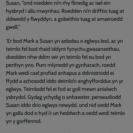
Susan, “ond roedden ni’n rhy flinedig ac isel ein
hysbryd i allu mwynhau. Roedden ni’n drifftio tuag at
ddiwedd y flwyddyn, a gobeithio tuag at amseroedd
gwell.”
‘Er bod Mark a Susan yn aelodau o eglwys leol, ac yn
teimlo fel bod rhaid iddynt fynychu gwasanaethau,
doedden nhw ddim wir yn teimlo fel eu bod yn
perthyn yno. Pum mlynedd yn gynharach, roedd
Mark wedi cael profiad anhapus a ddinistriodd ei
ffydd a achosodd iddo deimlo’n anghyfforddus yn yr
eglwys. Teimlodd fel ei fod ar goll mewn anialwch
ysbrydol. Gydag ychydig o anhawster, perswadiodd
Susan iddo drio eglwys newydd, ond nid oedd Mark
yn gallu dod o hyd i’r un heddwch a oedd wedi teimlo
yn y gorffennol.