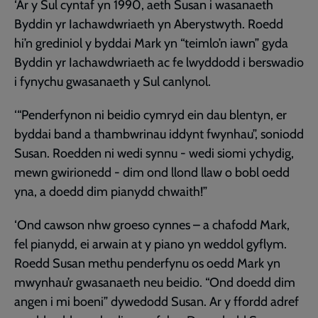
‘Ar y Sul cyntaf yn 1990, aeth Susan i wasanaeth
Byddin yr Iachawdwriaeth yn Aberystwyth. Roedd
hi’n grediniol y byddai Mark yn “teimlo’n iawn” gyda
Byddin yr Iachawdwriaeth ac fe lwyddodd i berswadio
i fynychu gwasanaeth y Sul canlynol.
‘“Penderfynon ni beidio cymryd ein dau blentyn, er
byddai band a thambwrinau iddynt fwynhau”, soniodd
Susan. Roedden ni wedi synnu - wedi siomi ychydig,
mewn gwirionedd - dim ond llond llaw o bobl oedd
yna, a doedd dim pianydd chwaith!”
‘Ond cawson nhw groeso cynnes – a chafodd Mark,
fel pianydd, ei arwain at y piano yn weddol gyflym.
Roedd Susan methu penderfynu os oedd Mark yn
mwynhau’r gwasanaeth neu beidio. “Ond doedd dim
angen i mi boeni” dywedodd Susan. Ar y ffordd adref