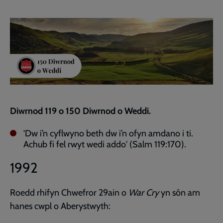
Facebook
Twitter
to
current
page
Diwrnod 119 o 150 Diwrnod o Weddi.
'Dw i’n cyflwyno beth dw i’n ofyn amdano i ti.
Achub fi fel rwyt wedi addo' (Salm 119:170).
1992
Roedd rhifyn Chwefror 29ain o
War Cry
yn sôn am
hanes cwpl o Aberystwyth: