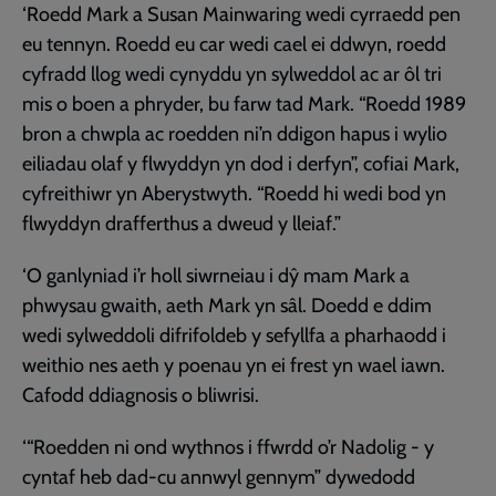
‘Roedd Mark a Susan Mainwaring wedi cyrraedd pen
eu tennyn. Roedd eu car wedi cael ei ddwyn, roedd
cyfradd llog wedi cynyddu yn sylweddol ac ar ôl tri
mis o boen a phryder, bu farw tad Mark. “Roedd 1989
bron a chwpla ac roedden ni’n ddigon hapus i wylio
eiliadau olaf y flwyddyn yn dod i derfyn”, cofiai Mark,
cyfreithiwr yn Aberystwyth. “Roedd hi wedi bod yn
flwyddyn drafferthus a dweud y lleiaf.”
‘O ganlyniad i’r holl siwrneiau i dŷ mam Mark a
phwysau gwaith, aeth Mark yn sâl. Doedd e ddim
wedi sylweddoli difrifoldeb y sefyllfa a pharhaodd i
weithio nes aeth y poenau yn ei frest yn wael iawn.
Cafodd ddiagnosis o bliwrisi.
‘“Roedden ni ond wythnos i ffwrdd o’r Nadolig - y
cyntaf heb dad-cu annwyl gennym” dywedodd