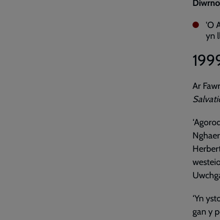
Diwrno
'O 
yn 
199
Ar Fawr
Salvati
‘Agoro
Nghaer
Herbert
westei
Uwchgap
‘Yn yst
gan y p