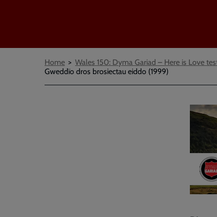
Breadcrumbs
Home
Wales 150: Dyma Gariad – Here is Love tes
Gweddïo dros brosiectau eiddo (1999)