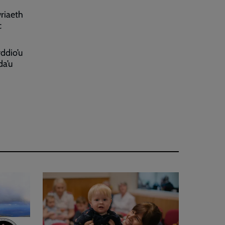
riaeth
c
ddio’u
da’u