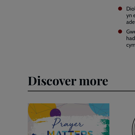
Dio
yn 
ade
Gwe
had
cym
Discover more