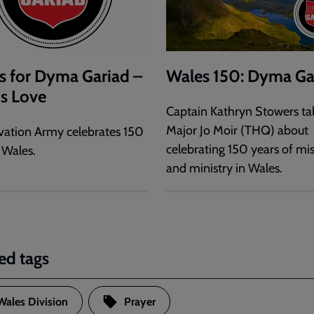
s for Dyma Gariad –
Wales 150: Dyma Ga
is Love
Captain Kathryn Stowers tal
Major Jo Moir (THQ) about
vation Army celebrates 150
celebrating 150 years of mi
 Wales.
and ministry in Wales.
ed tags
Wales Division
Prayer