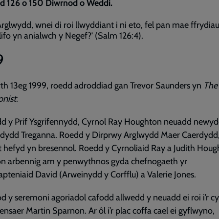
d 126 o 150 Diwrnod o Weddi.
Arglwydd, wnei di roi llwyddiant i ni eto, fel pan mae ffrydia
llifo yn anialwch y Negef?' (Salm 126:4).
9
th 13eg 1999, roedd adroddiad gan Trevor Saunders yn
The
onist
:
dd y Prif Ysgrifennydd, Cyrnol Ray Houghton neuadd newy
dydd Treganna. Roedd y Dirprwy Arglwydd Maer Caerdydd,
 hefyd yn bresennol. Roedd y Cyrnoliaid Ray a Judith Houg
on arbennig am y penwythnos gyda chefnogaeth yr
teniaid David (Arweinydd y Corfflu) a Valerie Jones.
od y seremoni agoriadol cafodd allwedd y neuadd ei roi i’r c
ensaer Martin Sparnon. Ar ôl i’r plac coffa cael ei gyflwyno,