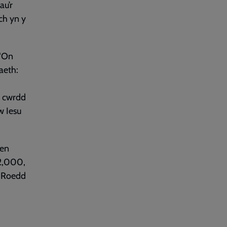
au’r
ch yn y
 ‘On
aeth:
, cwrdd
w Iesu
gen
52,000,
. Roedd