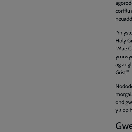
agorod
corfflu
neuadd
‘Yn yst
Holy G
“Mae C
ymrwym
ag angh
Grist.”’
Nododd 
morgai
ond gwe
y siop 
Gwe