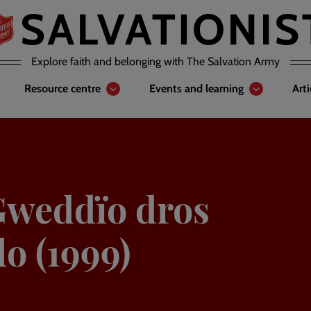
Explore faith and belonging with The Salvation Army
Resource centre
Events and learning
Art
Gweddïo dros
o (1999)