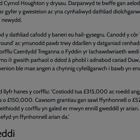
d Cyrnol Houghton y drysau. Darparwyd te bwffe gan aelod
 ar gyfer y gwesteion ac yna cynhaliwyd dathliad diolchgarw
 newydd.
od y dathliad cafodd y baneri eu hail-gysegru. Canodd y côr
round’ ac ymunodd pawb trwy ddarllen y datganiad cenhad
orfflu Caerdydd Treganna o Fyddin yr Iachawdwriaeth wedi
o i’r gwaith parhaol o ddod â phobl i adnabod cariad Duw
enion ble mae angen a chynnig cyfeillgarwch i bawb yn en
llyfr hanes y corfflu: ‘Costiodd tua £315,000 ac roedd an
s o £150,000. Cawsom grantiau gan sawl ffynhonnell o £
ithiodd y corfflu yn galed er mwyn ennill gweddill yr arian
hefyd yn ffynhonnell arian da.’
ddi