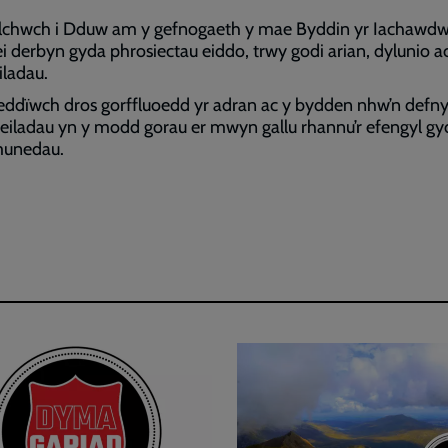
lchwch i Dduw am y gefnogaeth y mae Byddin yr Iachawdw
ei derbyn gyda phrosiectau eiddo, trwy godi arian, dylunio a
iladau.
ddïwch dros gorffluoedd yr adran ac y bydden nhw’n defny
eiladau yn y modd gorau er mwyn gallu rhannu’r efengyl gy
unedau.