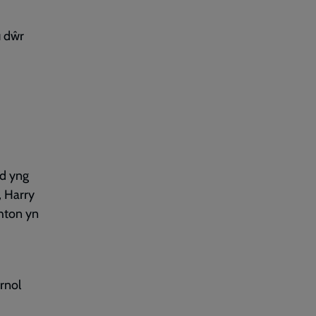
u dŵr
dd yng
 Harry
hton yn
yrnol