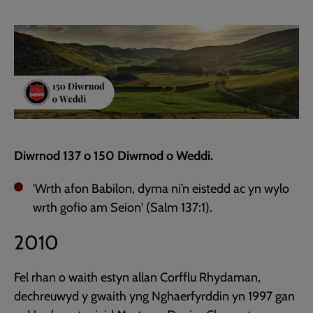
Facebook
Twitter
to
current
page
Diwrnod 137 o 150 Diwrnod o Weddi.
'Wrth afon Babilon, dyma ni’n eistedd ac yn wylo
wrth gofio am Seion' (Salm 137:1).
2010
Fel rhan o waith estyn allan Corfflu Rhydaman,
dechreuwyd y gwaith yng Nghaerfyrddin yn 1997 gan