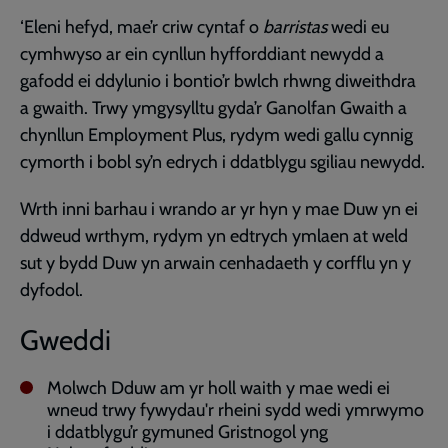
‘Eleni hefyd, mae’r criw cyntaf o
barristas
wedi eu
cymhwyso ar ein cynllun hyfforddiant newydd a
gafodd ei ddylunio i bontio’r bwlch rhwng diweithdra
a gwaith. Trwy ymgysylltu gyda’r Ganolfan Gwaith a
chynllun Employment Plus, rydym wedi gallu cynnig
cymorth i bobl sy’n edrych i ddatblygu sgiliau newydd.
Wrth inni barhau i wrando ar yr hyn y mae Duw yn ei
ddweud wrthym, rydym yn edtrych ymlaen at weld
sut y bydd Duw yn arwain cenhadaeth y corfflu yn y
dyfodol.
Gweddi
Molwch Dduw am yr holl waith y mae wedi ei
wneud trwy fywydau'r rheini sydd wedi ymrwymo
i ddatblygu’r gymuned Gristnogol yng