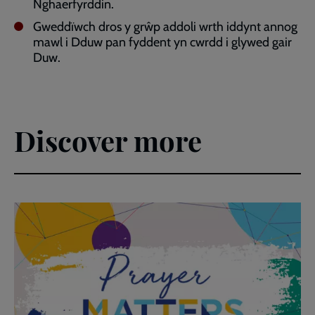
Nghaerfyrddin.
Gweddïwch dros y grŵp addoli wrth iddynt annog
mawl i Dduw pan fyddent yn cwrdd i glywed gair
Duw.
Discover more