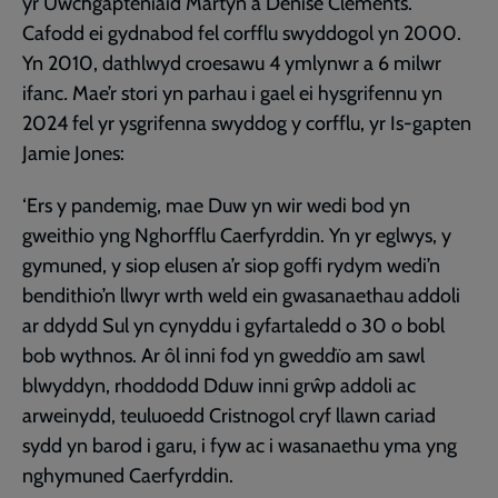
yr Uwchgapteniaid Martyn a Denise Clements.
Cafodd ei gydnabod fel corfflu swyddogol yn 2000.
Yn 2010, dathlwyd croesawu 4 ymlynwr a 6 milwr
ifanc
.
Mae’r stori yn parhau i gael ei hysgrifennu yn
2024 fel yr ysgrifenna swyddog y corfflu, yr Is-gapten
Jamie Jones:
‘Ers y pandemig, mae Duw yn wir wedi bod yn
gweithio yng Nghorfflu Caerfyrddin. Yn yr eglwys, y
gymuned, y siop elusen a’r siop goffi rydym wedi’n
bendithio’n llwyr wrth weld ein gwasanaethau addoli
ar ddydd Sul yn cynyddu i gyfartaledd o 30 o bobl
bob wythnos. Ar ôl inni fod yn gweddïo am sawl
blwyddyn, rhoddodd Dduw inni grŵp addoli ac
arweinydd, teuluoedd Cristnogol cryf llawn cariad
sydd yn barod i garu, i fyw ac i wasanaethu yma yng
nghymuned Caerfyrddin.