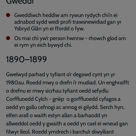
Gweddi
Gweddïwch heddiw am rywun rydych chi’n ei
adnabod sydd wedi profi trawsnewidiad gan yr
Ysbryd Glân yn ei ffordd o fyw.
Os mai chi yw’r person hwnnw - rhowch glod am
ei rym yn eich bywyd chi.
1890–1899
Gwelwyd parhad y tyfiant o’r degawd cynt yn yr
1980au. Roedd mwy o drefn i’r mudiad. Un enghraifft
o drefnu er mwy sicrhau tyfiant oedd sefydlu
Corffluoedd Cylch - grŵp o gorffluoedd cyfagos a
oedd yn gallu cefnogi ac annog ei gilydd. Serch hyn,
elfen arall o waith estyn allan a barhaodd yn
allweddol oedd y gwaith a oedd yn cael ei wneud gan
filwyr lleol. Roedd ymdrech i barchu’r diwylliant