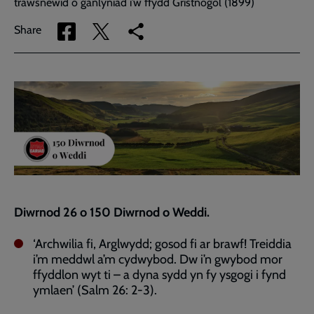
trawsnewid o ganlyniad i’w ffydd Gristnogol (1899)
Share
Share
Copy
Share
via
via
link
Facebook
Twitter
to
current
page
Diwrnod 26 o 150 Diwrnod o Weddi.
‘Archwilia fi, Arglwydd; gosod fi ar brawf! Treiddia
i’m meddwl a’m cydwybod. Dw i’n gwybod mor
ffyddlon wyt ti – a dyna sydd yn fy ysgogi i fynd
ymlaen’ (Salm 26: 2-3).