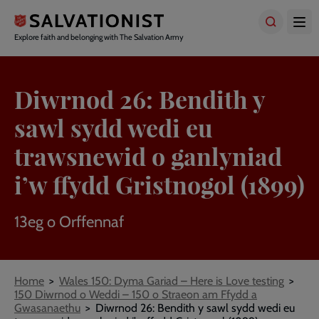
Skip
to
main
Explore faith and belonging with The Salvation Army
content
Diwrnod 26: Bendith y
sawl sydd wedi eu
trawsnewid o ganlyniad
i’w ffydd Gristnogol (1899)
13eg o Orffennaf
Breadcrumbs
Home
Wales 150: Dyma Gariad – Here is Love testing
150 Diwrnod o Weddi – 150 o Straeon am Ffydd a
Gwasanaethu
Diwrnod 26: Bendith y sawl sydd wedi eu