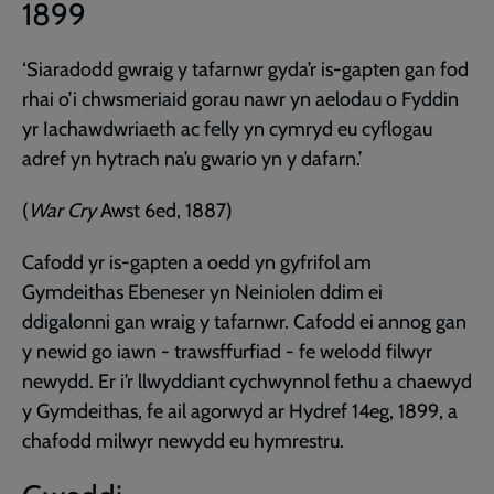
1899
‘Siaradodd gwraig y tafarnwr gyda’r is-gapten gan fod
rhai o’i chwsmeriaid gorau nawr yn aelodau o Fyddin
yr Iachawdwriaeth ac felly yn cymryd eu cyflogau
adref yn hytrach na’u gwario yn y dafarn.’
(
War Cry
Awst 6ed, 1887)
Cafodd yr is-gapten a oedd yn gyfrifol am
Gymdeithas Ebeneser yn Neiniolen ddim ei
ddigalonni gan wraig y tafarnwr. Cafodd ei annog gan
y newid go iawn - trawsffurfiad - fe welodd filwyr
newydd. Er i’r llwyddiant cychwynnol fethu a chaewyd
y Gymdeithas, fe ail agorwyd ar Hydref 14eg, 1899, a
chafodd milwyr newydd eu hymrestru.