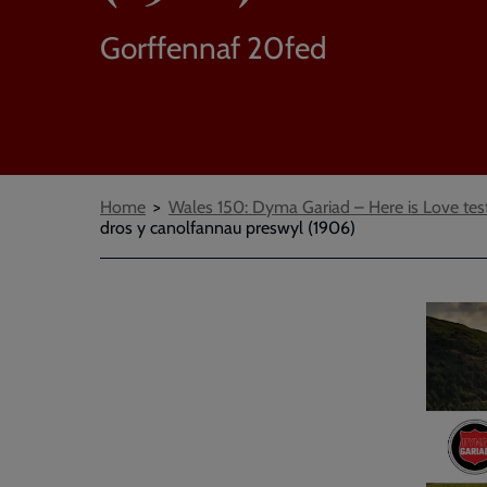
Gorffennaf 20fed
Breadcrumbs
Home
Wales 150: Dyma Gariad – Here is Love tes
dros y canolfannau preswyl (1906)