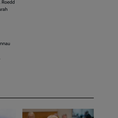
o. Roedd
arah
annau
.