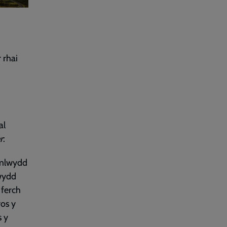
 rhai
al
r
:
 mlwydd
wydd
 ferch
os y
s y