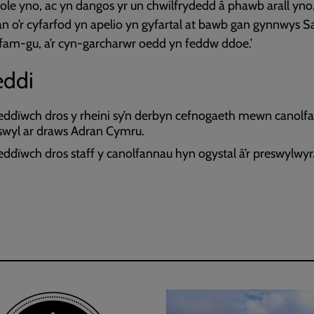
le yno, ac yn dangos yr un chwilfrydedd â phawb arall yn
n o’r cyfarfod yn apelio yn gyfartal at bawb gan gynnwys S
 fam-gu, a’r cyn-garcharwr oedd yn feddw ddoe.’
ddi
ddïwch dros y rheini sy’n derbyn cefnogaeth mewn canolf
swyl ar draws Adran Cymru.
ddïwch dros staff y canolfannau hyn ogystal â’r preswylwyr