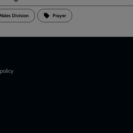
Wales Division
Prayer
policy