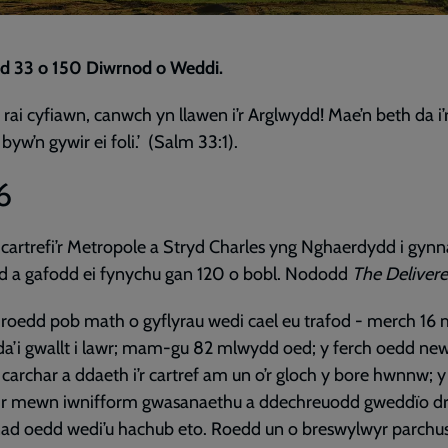
d 33 o 150 Diwrnod o Weddi.
 rai cyfiawn, canwch yn llawen i’r Arglwydd! Mae’n beth da i’r
 byw’n gywir ei foli.’ (Salm 33:1).
6
artrefi’r Metropole a Stryd Charles yng Nghaerdydd i gynn
d a gafodd ei fynychu gan 120 o bobl. Nododd
The Delivere
, roedd pob math o gyflyrau wedi cael eu trafod - merch 16
a’i gwallt i lawr; mam-gu 82 mlwydd oed; y ferch oedd ne
 carchar a ddaeth i’r cartref am un o’r gloch y bore hwnnw; y
air mewn iwnifform gwasanaethu a ddechreuodd gweddïo dr
nad oedd wedi’u hachub eto. Roedd un o breswylwyr parchu