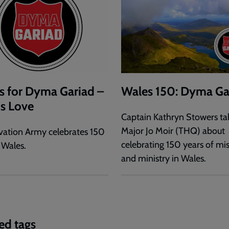
s for Dyma Gariad –
Wales 150: Dyma Ga
is Love
Captain Kathryn Stowers tal
Major Jo Moir (THQ) about
vation Army celebrates 150
celebrating 150 years of mi
 Wales.
and ministry in Wales.
ed tags