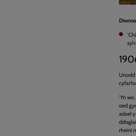
Diwrno
‘Chi
sy’n
190
Unodd c
cyfarfo
‘Yn wir
oed gyd
adael y
ddisgl
rheini 