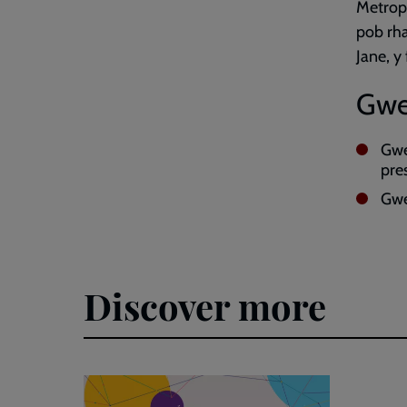
Metropo
pob rha
Jane, y
Gwe
Gwe
pre
Gwe
Discover more