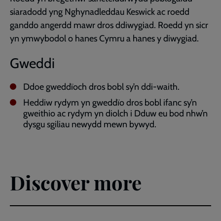
siaradodd yng Nghynadleddau Keswick ac roedd
ganddo angerdd mawr dros ddiwygiad. Roedd yn sicr
yn ymwybodol o hanes Cymru a hanes y diwygiad.
Gweddi
Ddoe gweddïoch dros bobl sy’n ddi-waith.
Heddiw rydym yn gweddïo dros bobl ifanc sy’n
gweithio ac rydym yn diolch i Dduw eu bod nhw’n
dysgu sgiliau newydd mewn bywyd.
Discover more