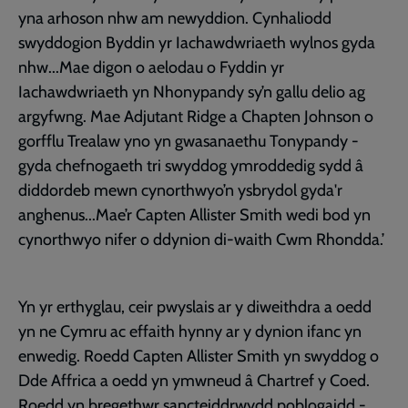
yna arhoson nhw am newyddion. Cynhaliodd
swyddogion Byddin yr Iachawdwriaeth wylnos gyda
nhw...Mae digon o aelodau o Fyddin yr
Iachawdwriaeth yn Nhonypandy sy’n gallu delio ag
argyfwng. Mae Adjutant Ridge a Chapten Johnson o
gorfflu Trealaw yno yn gwasanaethu Tonypandy -
gyda chefnogaeth tri swyddog ymroddedig sydd â
diddordeb mewn cynorthwyo’n ysbrydol gyda'r
anghenus...Mae’r Capten Allister Smith wedi bod yn
cynorthwyo nifer o ddynion di-waith Cwm Rhondda.’
Yn yr erthyglau, ceir pwyslais ar y diweithdra a oedd
yn ne Cymru ac effaith hynny ar y dynion ifanc yn
enwedig. Roedd Capten Allister Smith yn swyddog o
Dde Affrica a oedd yn ymwneud â Chartref y Coed.
Roedd yn bregethwr sancteiddrwydd poblogaidd -