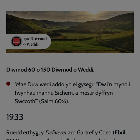
Facebook
Twitter
to
current
page
Diwrnod 60 o 150 Diwrnod o Weddi.
‘Mae Duw wedi addo yn ei gysegr: “Dw i’n mynd i
fwynhau rhannu Sichem, a mesur dyffryn
Swccoth”’ (Salm 60:6).
1933
Roedd erthygl y
Deliverer
am Gartref y Coed (Ebrill