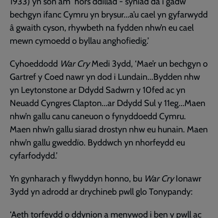
1933) yn sôn am ‘hors ddillad - syniad da i gadw
bechgyn ifanc Cymru yn brysur...a’u cael yn gyfarwydd
â gwaith cyson, rhywbeth na fydden nhw’n eu cael
mewn cymoedd o byllau anghofiedig.’
Cyhoeddodd
War Cry
Medi 3ydd, ‘Mae’r un bechgyn o
Gartref y Coed nawr yn dod i Lundain...Bydden nhw
yn Leytonstone ar Ddydd Sadwrn y 10fed ac yn
Neuadd Cyngres Clapton...ar Ddydd Sul y 11eg...Maen
nhw’n gallu canu caneuon o fynyddoedd Cymru.
Maen nhw’n gallu siarad drostyn nhw eu hunain. Maen
nhw’n gallu gweddïo. Byddwch yn nhorfeydd eu
cyfarfodydd.’
Yn gynharach y flwyddyn honno, bu
War Cry
Ionawr
3ydd yn adrodd ar drychineb pwll glo Tonypandy:
‘Aeth torfeydd o ddynion a menywod i ben y pwll ac