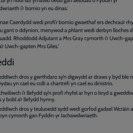
2il yn nodi sut ymateb oedd gan aelodau o Fyddin yr
wriaeth i’r bomio yn eu dinas:
ae Caerdydd wedi profi’r bomio gwaethaf ers dechrau’r rhy
u gant o ddynion, menywod a phlant wedi derbyn lloches d
euadd. Rhoddodd Adjutant a Mrs Gray cymorth i’r Uwch-ga
a’r Uwch-gapten Mrs Giles.’
ddi
ddïwch dros y gwrthdaro sy’n digwydd ar draws y byd ble 
dau yn cael eu colli a chartrefi yn cael eu dinistrio.
hwiliwch i’r llefydd sy’n profi rhyfel ar hyn o bryd a gweddï
 y bobl a’r llefydd hynny.
ddïwch dros y teuluoedd sydd wedi gorfod gadael Wcráin a
byn cymorth gan Fyddin yr Iachawdwriaeth.