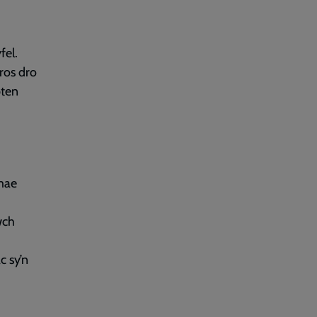
fel.
ros dro
pten
mae
wch
c sy’n