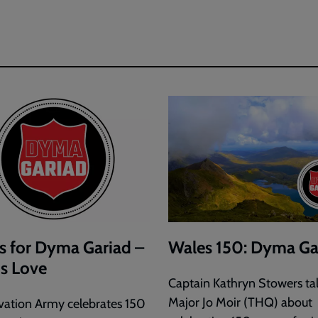
s for Dyma Gariad –
Wales 150: Dyma Ga
is Love
Captain Kathryn Stowers tal
Major Jo Moir (THQ) about
vation Army celebrates 150