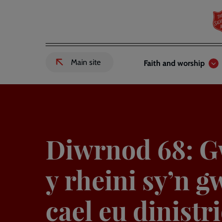
Skip
to
main
content
Header
Main
Main site
Faith and worship
External
links
navigation
link
to
Salvation
Army
website
-
Diwrnod 68: G
y rheini sy’n g
cael eu dinistri