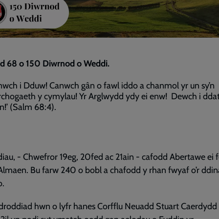
d 68 o 150 Diwrnod o Weddi.
nwch i Dduw! Canwch gân o fawl iddo a chanmol yr un sy’n
chogaeth y cymylau! Yr Arglwydd ydy ei enw! Dewch i ddath
n!’ (Salm 68:4).
1
iau, - Chwefror 19eg, 20fed ac 21ain - cafodd Abertawe ei
Almaen. Bu farw 240 o bobl a chafodd y rhan fwyaf o’r ddin
o.
droddiad hwn o lyfr hanes Corfflu Neuadd Stuart Caerdydd 