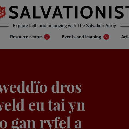
Explore faith and belonging with The Salvation Army
Resource centre
Events and learning
Art
weddïo dros
weld eu tai yn
o gan ryfel a