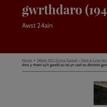
gwrthdaro (194
Awst 24ain
Breadcrumbs
Home
Wales 150: Dyma Gariad – Here is Love tes
dros y rheini sy’n gweld eu tai yn cael eu dinistrio ga