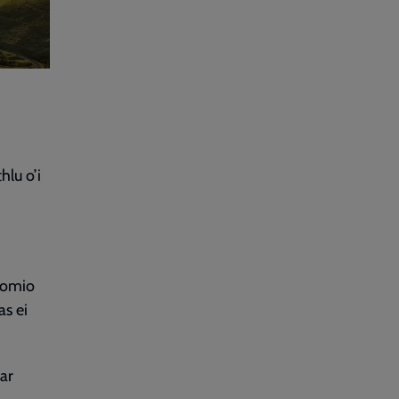
lu o’i
 fomio
as ei
ar