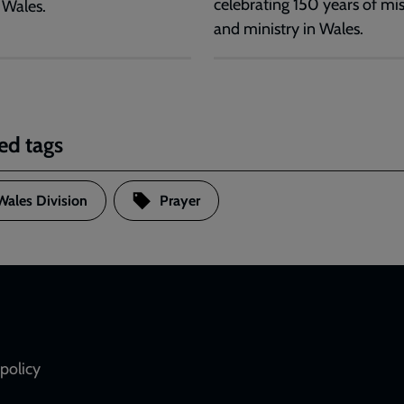
celebrating 150 years of mi
 Wales.
and ministry in Wales.
ed tags
Wales Division
Prayer
policy