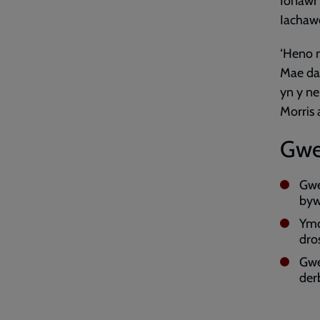
Ionawr 
Iachawd
‘Heno m
Mae da
yn y n
Morris 
Gwe
Gwe
bywy
Ymc
dros
Gwe
der