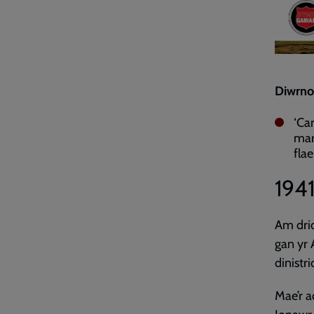
Diwrno
‘Ca
mar
flae
194
Am drid
gan yr 
dinistri
Mae’r a