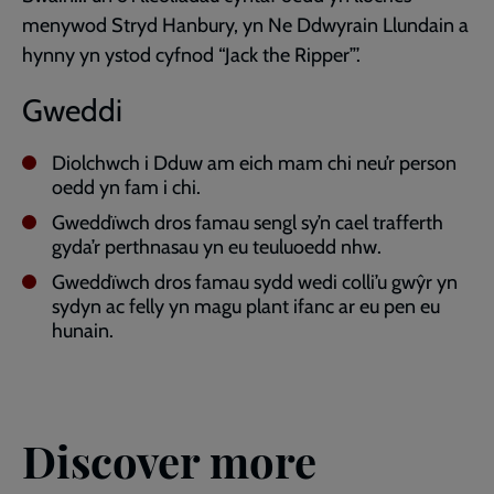
menywod Stryd Hanbury, yn Ne Ddwyrain Llundain a
hynny yn ystod cyfnod “Jack the Ripper”’.
Gweddi
Diolchwch i Dduw am eich mam chi neu’r person
oedd yn fam i chi.
Gweddïwch dros famau sengl sy’n cael trafferth
gyda’r perthnasau yn eu teuluoedd nhw.
Gweddïwch dros famau sydd wedi colli’u gwŷr yn
sydyn ac felly yn magu plant ifanc ar eu pen eu
hunain.
Discover more