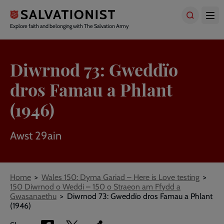
Skip
to
main
Explore faith and belonging with The Salvation Army
content
Diwrnod 73: Gweddïo
dros Famau a Phlant
(1946)
Awst 29ain
Breadcrumbs
Home
Wales 150: Dyma Gariad – Here is Love testing
150 Diwrnod o Weddi – 150 o Straeon am Ffydd a
Gwasanaethu
Diwrnod 73: Gweddïo dros Famau a Phlant
(1946)