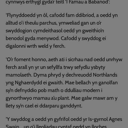
cynnwys erthygl gyda’r teitl ‘I Famau a Babanod’:
‘Flynyddoedd yn ôl, cafodd fam ddibriod, a oedd yn
alltud o’i theulu parchus, ymweliad gan un o’r
swyddogion cymdeithasol oedd yn gweithio’n
benodol gyda menywod. Cafodd y swyddog ei
digalonni wrth weld y ferch.
‘O’r foment honno, aeth ati i sicrhau nad oedd unrhyw
ferch arall yn yr un sefyllfa trwy sefydlu ysbyty
mamolaeth. Dyma phryd y dechreuodd Northlands
yng Nghaerdydd ei gwaith. Mae bellach yn ganolfan
sy’n defnyddio pob math o ddulliau modern i
gynorthwyo mamau a’u plant. Mae galw mawr am y
llety sy’n cael ei ddarparu ganddynt.
‘Y swyddog a oedd yn gyfrifol oedd yr Is-gyrnol Agnes
Swain... un o’i lleoliadau cyntaf oedd yn lloches