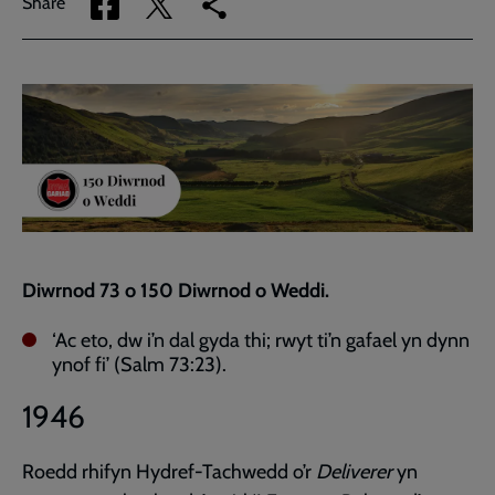
Share
Share
Copy
Share
via
via
link
Facebook
Twitter
to
current
page
Diwrnod 73 o 150 Diwrnod o Weddi.
‘Ac eto, dw i’n dal gyda thi; rwyt ti’n gafael yn dynn
ynof fi’ (Salm 73:23).
1946
Roedd rhifyn Hydref-Tachwedd o’r
Deliverer
yn