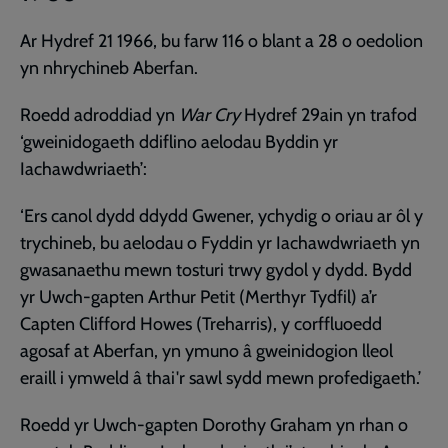
Ar Hydref 21 1966, bu farw 116 o blant a 28 o oedolion
yn nhrychineb Aberfan.
Roedd adroddiad yn
War Cry
Hydref
29ain yn trafod
‘gweinidogaeth ddiflino aelodau Byddin yr
Iachawdwriaeth’:
‘Ers canol dydd ddydd Gwener, ychydig o oriau ar ôl y
trychineb, bu aelodau o Fyddin yr Iachawdwriaeth yn
gwasanaethu mewn tosturi trwy gydol y dydd. Bydd
yr Uwch-gapten Arthur Petit (Merthyr Tydfil) a’r
Capten Clifford Howes (Treharris), y corffluoedd
agosaf at Aberfan, yn ymuno â gweinidogion lleol
eraill i ymweld â thai'r sawl sydd mewn profedigaeth.’
Roedd yr Uwch-gapten Dorothy Graham yn rhan o