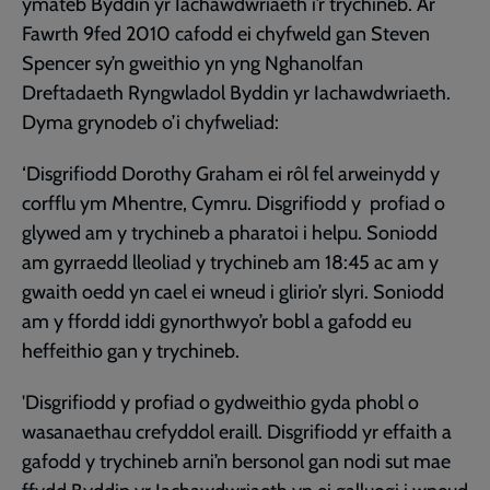
ymateb Byddin yr Iachawdwriaeth i’r trychineb. Ar
Fawrth 9fed 2010 cafodd ei chyfweld gan Steven
Spencer sy’n gweithio yn yng Nghanolfan
Dreftadaeth Ryngwladol Byddin yr Iachawdwriaeth.
Dyma grynodeb o’i chyfweliad:
‘Disgrifiodd Dorothy Graham ei rôl fel arweinydd y
corfflu ym Mhentre, Cymru. Disgrifiodd y profiad o
glywed am y trychineb a pharatoi i helpu. Soniodd
am gyrraedd lleoliad y trychineb am 18:45 ac am y
gwaith oedd yn cael ei wneud i glirio’r slyri. Soniodd
am y ffordd iddi gynorthwyo’r bobl a gafodd eu
heffeithio gan y trychineb.
'Disgrifiodd y profiad o gydweithio gyda phobl o
wasanaethau crefyddol eraill. Disgrifiodd yr effaith a
gafodd y trychineb arni’n bersonol gan nodi sut mae