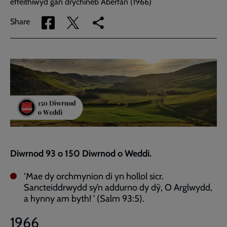
effeithiwyd gan drychineb Aberfan (1966)
Share
Share
Copy
Share
via
via
link
Facebook
Twitter
to
current
page
Diwrnod 93 o 150 Diwrnod o Weddi.
‘Mae dy orchmynion di yn hollol sicr.
Sancteiddrwydd sy’n addurno dy dŷ, O Arglwydd,
a hynny am byth! ’ (Salm 93:5).
1966