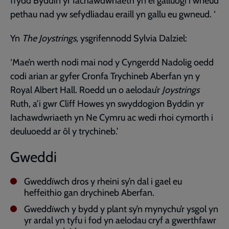
ffydd Byddin yr Iachawdwriaeth yn ei galluogi i wneud
pethau nad yw sefydliadau eraill yn gallu eu gwneud. ‘
Yn
The Joystrings
, ysgrifennodd Sylvia Dalziel:
‘Mae’n werth nodi mai nod y Cyngerdd Nadolig oedd
codi arian ar gyfer Cronfa Trychineb Aberfan yn y
Royal Albert Hall. Roedd un o aelodau’r
Joystrings
Ruth, a’i gwr Cliff Howes yn swyddogion Byddin yr
Iachawdwriaeth yn Ne Cymru ac wedi rhoi cymorth i
deuluoedd ar ôl y trychineb.’
Gweddi
Gweddïwch dros y rheini sy’n dal i gael eu
heffeithio gan drychineb Aberfan.
Gweddïwch y bydd y plant sy’n mynychu’r ysgol yn
yr ardal yn tyfu i fod yn aelodau cryf a gwerthfawr