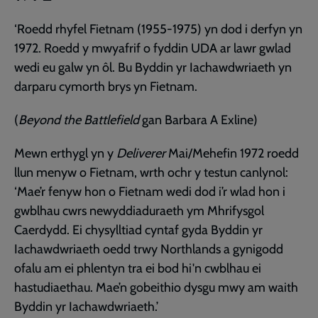
‘Roedd rhyfel Fietnam (1955-1975) yn dod i derfyn yn
1972. Roedd y mwyafrif o fyddin UDA ar lawr gwlad
wedi eu galw yn ôl. Bu Byddin yr Iachawdwriaeth yn
darparu cymorth brys yn Fietnam.
(
Beyond the Battlefield
gan Barbara A Exline)
Mewn erthygl yn y
Deliverer
Mai/Mehefin 1972 roedd
llun menyw o Fietnam, wrth ochr y testun canlynol:
‘Mae’r fenyw hon o Fietnam wedi dod i’r wlad hon i
gwblhau cwrs newyddiaduraeth ym Mhrifysgol
Caerdydd. Ei chysylltiad cyntaf gyda Byddin yr
Iachawdwriaeth oedd trwy Northlands a gynigodd
ofalu am ei phlentyn tra ei bod hi'n cwblhau ei
hastudiaethau. Mae’n gobeithio dysgu mwy am waith
Byddin yr Iachawdwriaeth.’