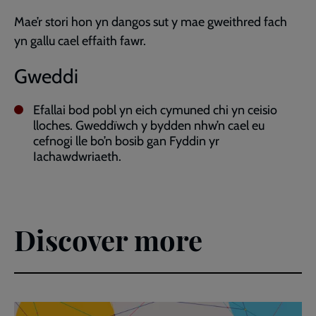
Mae’r stori hon yn dangos sut y mae gweithred fach
yn gallu cael effaith fawr.
Gweddi
Efallai bod pobl yn eich cymuned chi yn ceisio
lloches. Gweddïwch y bydden nhw’n cael eu
cefnogi lle bo’n bosib gan Fyddin yr
Iachawdwriaeth.
Discover more