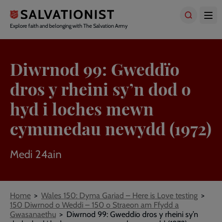
Skip
to
main
Explore faith and belonging with The Salvation Army
content
Diwrnod 99: Gweddïo
dros y rheini sy’n dod o
hyd i loches mewn
cymunedau newydd (1972)
Medi 24ain
Breadcrumbs
Home
Wales 150: Dyma Gariad – Here is Love testing
150 Diwrnod o Weddi – 150 o Straeon am Ffydd a
Gwasanaethu
Diwrnod 99: Gweddïo dros y rheini sy’n