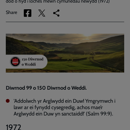
dod o hyd i loches mewn cymunedau newydd (1972)
Share
Share
Copy
Share
via
via
link
Facebook
Twitter
to
current
page
Diwrnod 99 o 150 Diwrnod o Weddi.
'Addolwch yr Arglwydd ein Duw! Ymgrymwch i
lawr ar ei fynydd cysegredig, achos mae’r
Arglwydd ein Duw yn sanctaidd!' (Salm 99:9).
1972